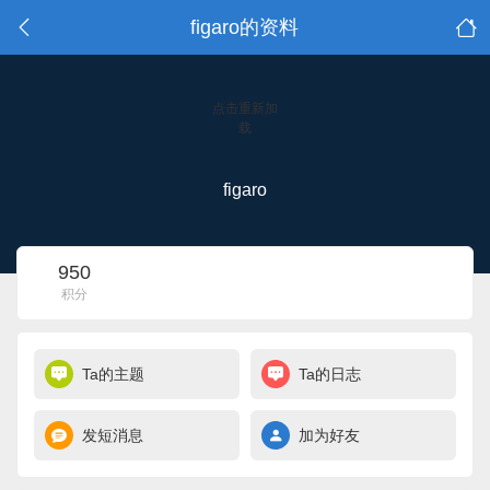
figaro的资料
点击重新加
载
figaro
950
积分
Ta的主题
Ta的日志
发短消息
加为好友