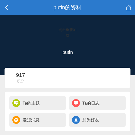
putin的资料
点击重新加
载
putin
917
积分
Ta的主题
Ta的日志
发短消息
加为好友