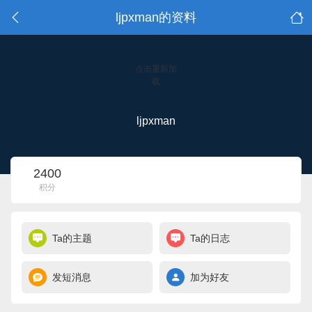
ljpxman的资料
点击重新加
载
ljpxman
2400
积分
Ta的主题
Ta的日志
发短消息
加为好友